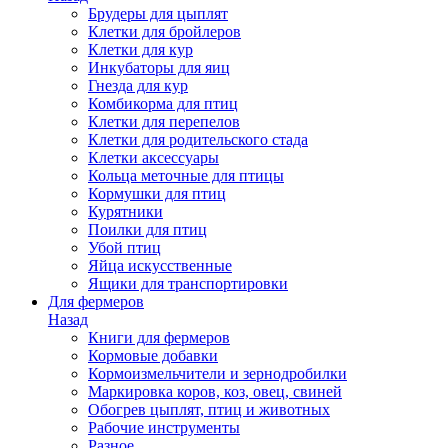
Брудеры для цыплят
Клетки для бройлеров
Клетки для кур
Инкубаторы для яиц
Гнезда для кур
Комбикорма для птиц
Клетки для перепелов
Клетки для родительского стада
Клетки аксессуары
Кольца меточные для птицы
Кормушки для птиц
Курятники
Поилки для птиц
Убой птиц
Яйца искусственные
Ящики для транспортировки
Для фермеров
Назад
Книги для фермеров
Кормовые добавки
Кормоизмельчители и зернодробилки
Маркировка коров, коз, овец, свиней
Обогрев цыплят, птиц и животных
Рабочие инструменты
Разное