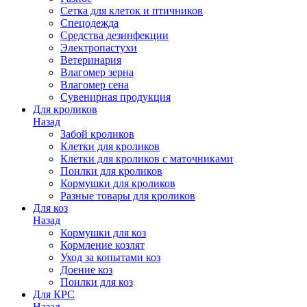
Сетка для клеток и птичников
Спецодежда
Средства дезинфекции
Электропастухи
Ветеринария
Влагомер зерна
Влагомер сена
Сувенирная продукция
Для кроликов
Назад
Забой кроликов
Клетки для кроликов
Клетки для кроликов с маточниками
Поилки для кроликов
Кормушки для кроликов
Разные товары для кроликов
Для коз
Назад
Кормушки для коз
Кормление козлят
Уход за копытами коз
Доение коз
Поилки для коз
Для КРС
Назад