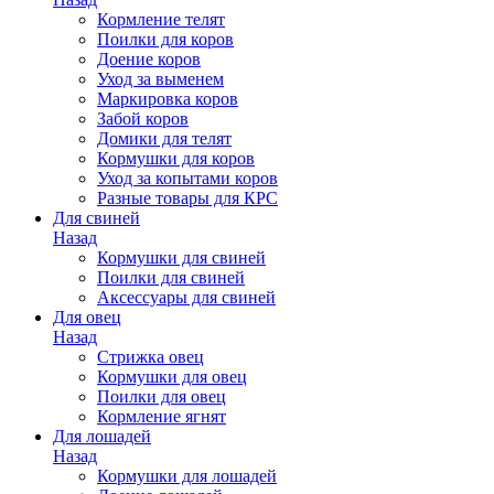
Кормление телят
Поилки для коров
Доение коров
Уход за выменем
Маркировка коров
Забой коров
Домики для телят
Кормушки для коров
Уход за копытами коров
Разные товары для КРС
Для свиней
Назад
Кормушки для свиней
Поилки для свиней
Аксессуары для свиней
Для овец
Назад
Стрижка овец
Кормушки для овец
Поилки для овец
Кормление ягнят
Для лошадей
Назад
Кормушки для лошадей