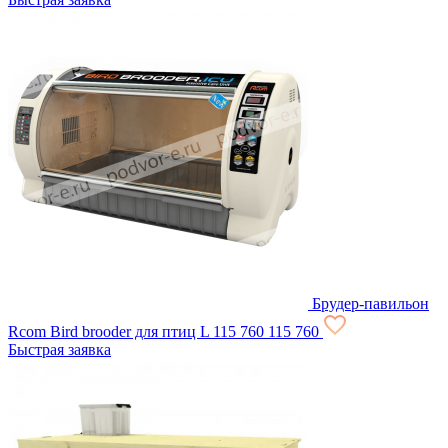
Брудер-павильон
Rcom Bird brooder для птиц L
115 760
115 760
Быстрая заявка