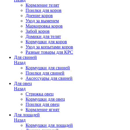
Кормление телят
Поилки для коров
Доение коров
Уход за выменем
Маркировка коров
Забой коров
Домики для телят
Кормушки для коров
Уход за копытами коров
Разные товары для КРС
Для свиней
Назад
Кормушки для свиней
Поилки для свиней
Аксессуары для свиней
Для овец
Назад
Стрижка овец
Кормушки для овец
Поилки для овец
Кормление ягнят
Для лошадей
Назад
Кормушки для лошадей