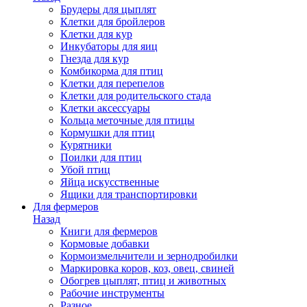
Брудеры для цыплят
Клетки для бройлеров
Клетки для кур
Инкубаторы для яиц
Гнезда для кур
Комбикорма для птиц
Клетки для перепелов
Клетки для родительского стада
Клетки аксессуары
Кольца меточные для птицы
Кормушки для птиц
Курятники
Поилки для птиц
Убой птиц
Яйца искусственные
Ящики для транспортировки
Для фермеров
Назад
Книги для фермеров
Кормовые добавки
Кормоизмельчители и зернодробилки
Маркировка коров, коз, овец, свиней
Обогрев цыплят, птиц и животных
Рабочие инструменты
Разное