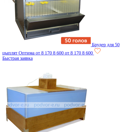
Брудер для 50
цыплят Оптима
от 8 170
8 600
от 8 170
8 600
Быстрая заявка