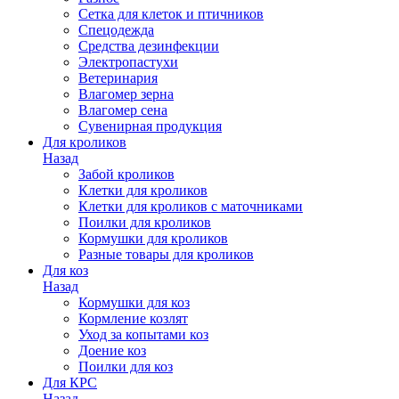
Сетка для клеток и птичников
Спецодежда
Средства дезинфекции
Электропастухи
Ветеринария
Влагомер зерна
Влагомер сена
Сувенирная продукция
Для кроликов
Назад
Забой кроликов
Клетки для кроликов
Клетки для кроликов с маточниками
Поилки для кроликов
Кормушки для кроликов
Разные товары для кроликов
Для коз
Назад
Кормушки для коз
Кормление козлят
Уход за копытами коз
Доение коз
Поилки для коз
Для КРС
Назад