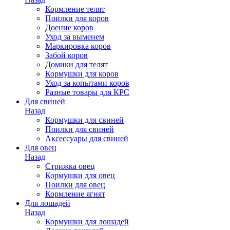
Кормление телят
Поилки для коров
Доение коров
Уход за выменем
Маркировка коров
Забой коров
Домики для телят
Кормушки для коров
Уход за копытами коров
Разные товары для КРС
Для свиней
Назад
Кормушки для свиней
Поилки для свиней
Аксессуары для свиней
Для овец
Назад
Стрижка овец
Кормушки для овец
Поилки для овец
Кормление ягнят
Для лошадей
Назад
Кормушки для лошадей