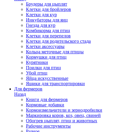
Брудеры для цыплят
Клетки для бройлеров
Клетки для кур
Инкубаторы для яиц
Гнезда для кур
Комбикорма для птиц
Клетки для перепелов
Клетки для родительского стада
Клетки аксессуары
Кольца меточные для птицы
Кормушки для птиц
Курятники
Поилки для птиц
Убой птиц
Яйца искусственные
Ящики для транспортировки
Для фермеров
Назад
Книги для фермеров
Кормовые добавки
Кормоизмельчители и зернодробилки
Маркировка коров, коз, овец, свиней
Обогрев цыплят, птиц и животных
Рабочие инструменты
Разное