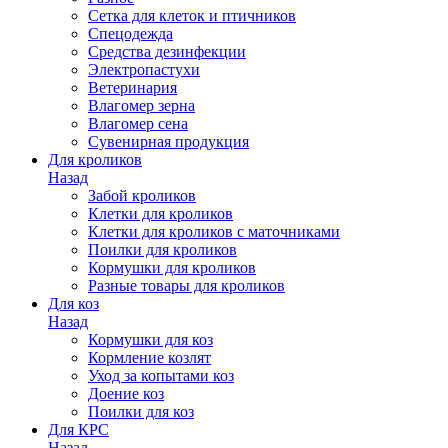
Сетка для клеток и птичников
Спецодежда
Средства дезинфекции
Электропастухи
Ветеринария
Влагомер зерна
Влагомер сена
Сувенирная продукция
Для кроликов
Назад
Забой кроликов
Клетки для кроликов
Клетки для кроликов с маточниками
Поилки для кроликов
Кормушки для кроликов
Разные товары для кроликов
Для коз
Назад
Кормушки для коз
Кормление козлят
Уход за копытами коз
Доение коз
Поилки для коз
Для КРС
Назад