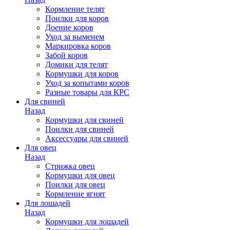
Кормление телят
Поилки для коров
Доение коров
Уход за выменем
Маркировка коров
Забой коров
Домики для телят
Кормушки для коров
Уход за копытами коров
Разные товары для КРС
Для свиней
Назад
Кормушки для свиней
Поилки для свиней
Аксессуары для свиней
Для овец
Назад
Стрижка овец
Кормушки для овец
Поилки для овец
Кормление ягнят
Для лошадей
Назад
Кормушки для лошадей