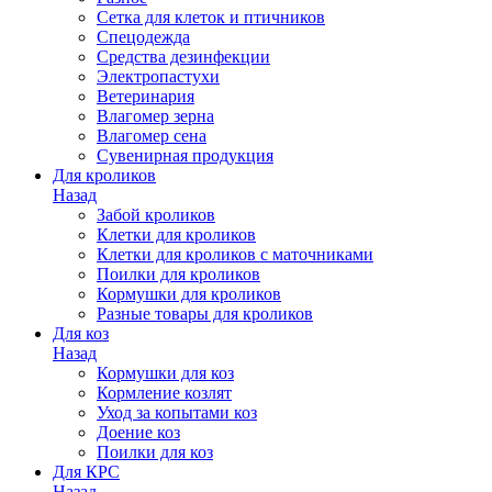
Сетка для клеток и птичников
Спецодежда
Средства дезинфекции
Электропастухи
Ветеринария
Влагомер зерна
Влагомер сена
Сувенирная продукция
Для кроликов
Назад
Забой кроликов
Клетки для кроликов
Клетки для кроликов с маточниками
Поилки для кроликов
Кормушки для кроликов
Разные товары для кроликов
Для коз
Назад
Кормушки для коз
Кормление козлят
Уход за копытами коз
Доение коз
Поилки для коз
Для КРС
Назад