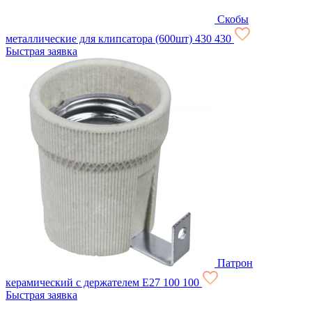
Скобы
металлические для клипсатора (600шт)
430
430
Быстрая заявка
Патрон
керамический с держателем Е27
100
100
Быстрая заявка