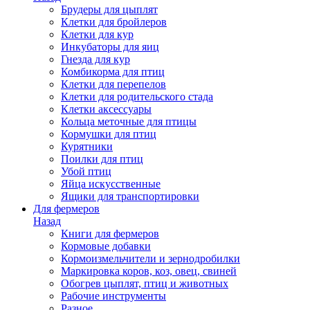
Брудеры для цыплят
Клетки для бройлеров
Клетки для кур
Инкубаторы для яиц
Гнезда для кур
Комбикорма для птиц
Клетки для перепелов
Клетки для родительского стада
Клетки аксессуары
Кольца меточные для птицы
Кормушки для птиц
Курятники
Поилки для птиц
Убой птиц
Яйца искусственные
Ящики для транспортировки
Для фермеров
Назад
Книги для фермеров
Кормовые добавки
Кормоизмельчители и зернодробилки
Маркировка коров, коз, овец, свиней
Обогрев цыплят, птиц и животных
Рабочие инструменты
Разное