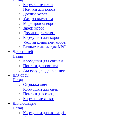
Кормление телят
Поилки для коров
Доение коров
Уход за выменем
Маркировка коров
Забой коров
Домики для телят
Кормушки для коров
Уход за копытами коров
Разные товары для КРС
Для свиней
Назад
Кормушки для свиней
Поилки для свиней
Аксессуары для свиней
Для овец
Назад
Стрижка овец
Кормушки для овец
Поилки для овец
Кормление ягнят
Для лошадей
Назад
Кормушки для лошадей