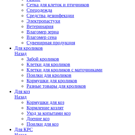
Сетка для клеток и птичников
Спецодежда
Средства дезинфекции
Электропастухи
Ветеринария
Влагомер зерна
Влагомер сена
Сувенирная продукция
Для кроликов
Назад
Забой кроликов
Клетки для кроликов
Клетки для кроликов с маточниками
Поилки для кроликов
Кормушки для кроликов
Разные товары для кроликов
Для коз
Назад
Кормушки для коз
Кормление козлят
Уход за копытами коз
Доение коз
Поилки для коз
Для КРС
Назад