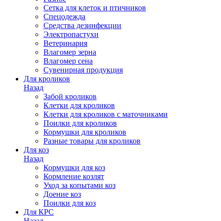
Сетка для клеток и птичников
Спецодежда
Средства дезинфекции
Электропастухи
Ветеринария
Влагомер зерна
Влагомер сена
Сувенирная продукция
Для кроликов
Назад
Забой кроликов
Клетки для кроликов
Клетки для кроликов с маточниками
Поилки для кроликов
Кормушки для кроликов
Разные товары для кроликов
Для коз
Назад
Кормушки для коз
Кормление козлят
Уход за копытами коз
Доение коз
Поилки для коз
Для КРС
Назад