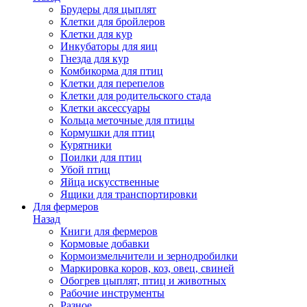
Брудеры для цыплят
Клетки для бройлеров
Клетки для кур
Инкубаторы для яиц
Гнезда для кур
Комбикорма для птиц
Клетки для перепелов
Клетки для родительского стада
Клетки аксессуары
Кольца меточные для птицы
Кормушки для птиц
Курятники
Поилки для птиц
Убой птиц
Яйца искусственные
Ящики для транспортировки
Для фермеров
Назад
Книги для фермеров
Кормовые добавки
Кормоизмельчители и зернодробилки
Маркировка коров, коз, овец, свиней
Обогрев цыплят, птиц и животных
Рабочие инструменты
Разное