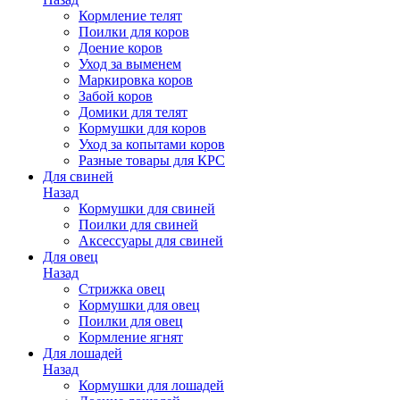
Кормление телят
Поилки для коров
Доение коров
Уход за выменем
Маркировка коров
Забой коров
Домики для телят
Кормушки для коров
Уход за копытами коров
Разные товары для КРС
Для свиней
Назад
Кормушки для свиней
Поилки для свиней
Аксессуары для свиней
Для овец
Назад
Стрижка овец
Кормушки для овец
Поилки для овец
Кормление ягнят
Для лошадей
Назад
Кормушки для лошадей