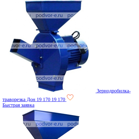
Зернодробилка-
траворезка Дон
19 170
19 170
Быстрая заявка