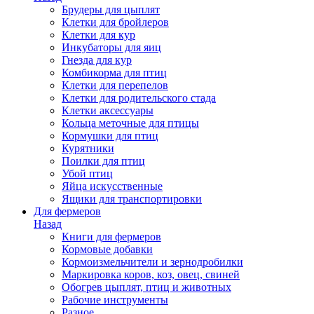
Брудеры для цыплят
Клетки для бройлеров
Клетки для кур
Инкубаторы для яиц
Гнезда для кур
Комбикорма для птиц
Клетки для перепелов
Клетки для родительского стада
Клетки аксессуары
Кольца меточные для птицы
Кормушки для птиц
Курятники
Поилки для птиц
Убой птиц
Яйца искусственные
Ящики для транспортировки
Для фермеров
Назад
Книги для фермеров
Кормовые добавки
Кормоизмельчители и зернодробилки
Маркировка коров, коз, овец, свиней
Обогрев цыплят, птиц и животных
Рабочие инструменты
Разное