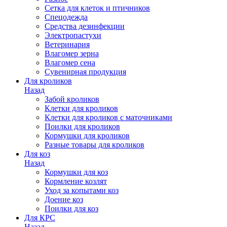
Сетка для клеток и птичников
Спецодежда
Средства дезинфекции
Электропастухи
Ветеринария
Влагомер зерна
Влагомер сена
Сувенирная продукция
Для кроликов
Назад
Забой кроликов
Клетки для кроликов
Клетки для кроликов с маточниками
Поилки для кроликов
Кормушки для кроликов
Разные товары для кроликов
Для коз
Назад
Кормушки для коз
Кормление козлят
Уход за копытами коз
Доение коз
Поилки для коз
Для КРС
Назад