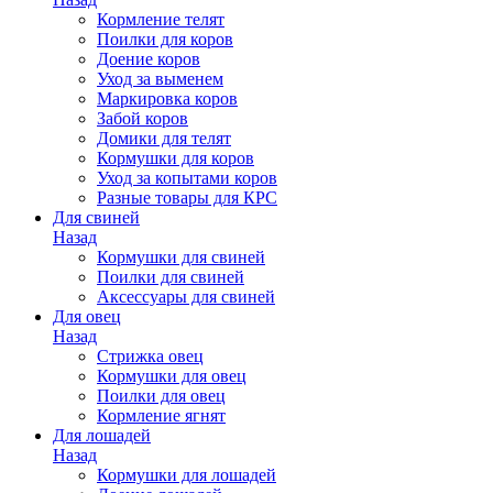
Кормление телят
Поилки для коров
Доение коров
Уход за выменем
Маркировка коров
Забой коров
Домики для телят
Кормушки для коров
Уход за копытами коров
Разные товары для КРС
Для свиней
Назад
Кормушки для свиней
Поилки для свиней
Аксессуары для свиней
Для овец
Назад
Стрижка овец
Кормушки для овец
Поилки для овец
Кормление ягнят
Для лошадей
Назад
Кормушки для лошадей