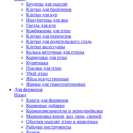
Брудеры для цыплят
Клетки для бройлеров
Клетки для кур
Инкубаторы для яиц
Гнезда для кур
Комбикорма для птиц
Клетки для перепелов
Клетки для родительского стада
Клетки аксессуары
Кольца меточные для птицы
Кормушки для птиц
Курятники
Поилки для птиц
Убой птиц
Яйца искусственные
Ящики для транспортировки
Для фермеров
Назад
Книги для фермеров
Кормовые добавки
Кормоизмельчители и зернодробилки
Маркировка коров, коз, овец, свиней
Обогрев цыплят, птиц и животных
Рабочие инструменты
Разное