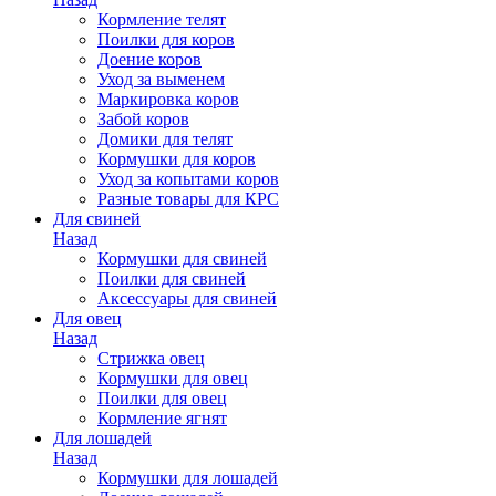
Кормление телят
Поилки для коров
Доение коров
Уход за выменем
Маркировка коров
Забой коров
Домики для телят
Кормушки для коров
Уход за копытами коров
Разные товары для КРС
Для свиней
Назад
Кормушки для свиней
Поилки для свиней
Аксессуары для свиней
Для овец
Назад
Стрижка овец
Кормушки для овец
Поилки для овец
Кормление ягнят
Для лошадей
Назад
Кормушки для лошадей