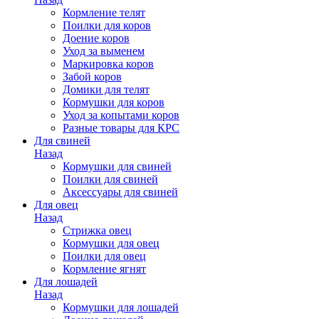
Кормление телят
Поилки для коров
Доение коров
Уход за выменем
Маркировка коров
Забой коров
Домики для телят
Кормушки для коров
Уход за копытами коров
Разные товары для КРС
Для свиней
Назад
Кормушки для свиней
Поилки для свиней
Аксессуары для свиней
Для овец
Назад
Стрижка овец
Кормушки для овец
Поилки для овец
Кормление ягнят
Для лошадей
Назад
Кормушки для лошадей