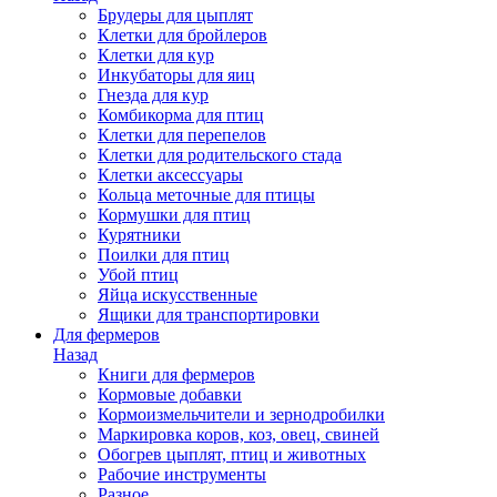
Брудеры для цыплят
Клетки для бройлеров
Клетки для кур
Инкубаторы для яиц
Гнезда для кур
Комбикорма для птиц
Клетки для перепелов
Клетки для родительского стада
Клетки аксессуары
Кольца меточные для птицы
Кормушки для птиц
Курятники
Поилки для птиц
Убой птиц
Яйца искусственные
Ящики для транспортировки
Для фермеров
Назад
Книги для фермеров
Кормовые добавки
Кормоизмельчители и зернодробилки
Маркировка коров, коз, овец, свиней
Обогрев цыплят, птиц и животных
Рабочие инструменты
Разное