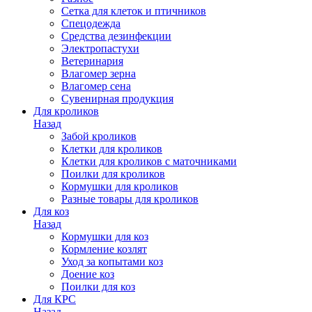
Сетка для клеток и птичников
Спецодежда
Средства дезинфекции
Электропастухи
Ветеринария
Влагомер зерна
Влагомер сена
Сувенирная продукция
Для кроликов
Назад
Забой кроликов
Клетки для кроликов
Клетки для кроликов с маточниками
Поилки для кроликов
Кормушки для кроликов
Разные товары для кроликов
Для коз
Назад
Кормушки для коз
Кормление козлят
Уход за копытами коз
Доение коз
Поилки для коз
Для КРС
Назад