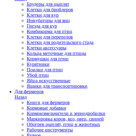
Брудеры для цыплят
Клетки для бройлеров
Клетки для кур
Инкубаторы для яиц
Гнезда для кур
Комбикорма для птиц
Клетки для перепелов
Клетки для родительского стада
Клетки аксессуары
Кольца меточные для птицы
Кормушки для птиц
Курятники
Поилки для птиц
Убой птиц
Яйца искусственные
Ящики для транспортировки
Для фермеров
Назад
Книги для фермеров
Кормовые добавки
Кормоизмельчители и зернодробилки
Маркировка коров, коз, овец, свиней
Обогрев цыплят, птиц и животных
Рабочие инструменты
Разное