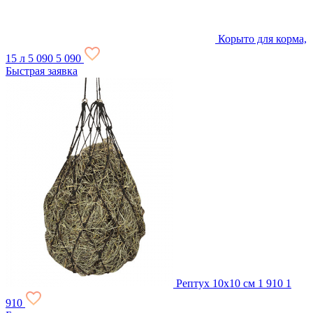
Корыто для корма,
15 л
5 090
5 090
Быстрая заявка
Рептух 10х10 см
1 910
1
910