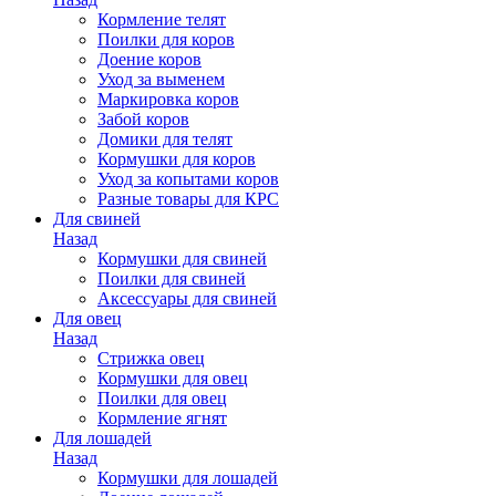
Кормление телят
Поилки для коров
Доение коров
Уход за выменем
Маркировка коров
Забой коров
Домики для телят
Кормушки для коров
Уход за копытами коров
Разные товары для КРС
Для свиней
Назад
Кормушки для свиней
Поилки для свиней
Аксессуары для свиней
Для овец
Назад
Стрижка овец
Кормушки для овец
Поилки для овец
Кормление ягнят
Для лошадей
Назад
Кормушки для лошадей