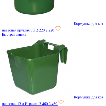
Кормушка для коз
навесная круглая 8 л
2 220
2 220
Быстрая заявка
Кормушка для коз
навесная 13 л Израиль
3 460
3 460