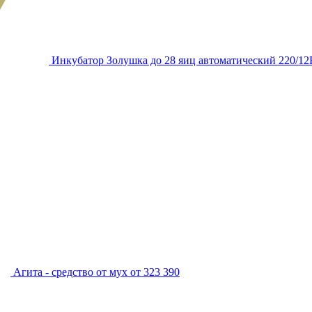
Инкубатор Золушка до 28 яиц автоматический 220/12
Агита - средство от мух
от 323
390