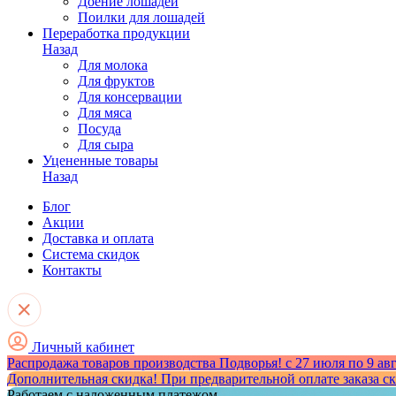
Доение лошадей
Поилки для лошадей
Переработка продукции
Назад
Для молока
Для фруктов
Для консервации
Для мяса
Посуда
Для сыра
Уцененные товары
Назад
Блог
Акции
Доставка и оплата
Система скидок
Контакты
Личный кабинет
Распродажа товаров
производства Подворья!
с 27 июля по 9 ав
Дополнительная скидка!
При предварительной оплате заказа
с
Работаем с наложенным платежом