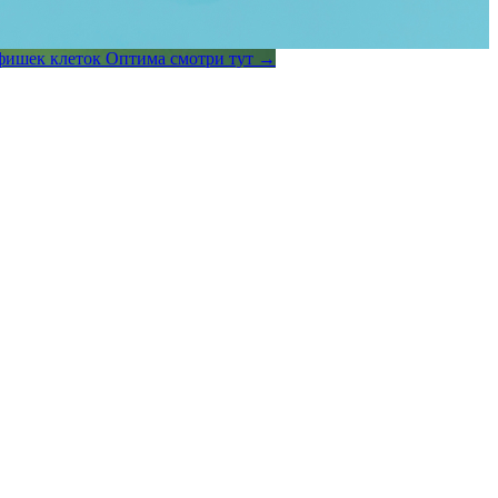
фишек клеток Оптима смотри тут →