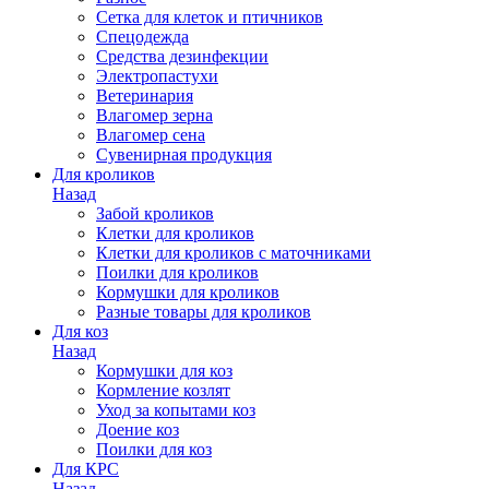
Сетка для клеток и птичников
Спецодежда
Средства дезинфекции
Электропастухи
Ветеринария
Влагомер зерна
Влагомер сена
Сувенирная продукция
Для кроликов
Назад
Забой кроликов
Клетки для кроликов
Клетки для кроликов с маточниками
Поилки для кроликов
Кормушки для кроликов
Разные товары для кроликов
Для коз
Назад
Кормушки для коз
Кормление козлят
Уход за копытами коз
Доение коз
Поилки для коз
Для КРС
Назад