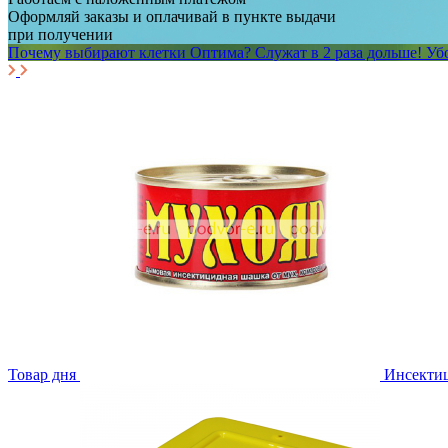
Оформляй заказы и оплачивай в пункте выдачи
при получении
Почему выбирают клетки Оптима?
Служат в 2 раза дольше! У
Товар дня
Инсекти