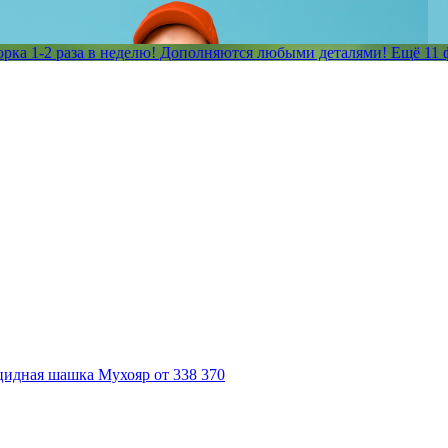
борка 1-2 раза в неделю! Дополняются любыми деталями!
Ещё 11 
цидная шашка Мухояр
от 338
370