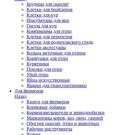
Брудеры для цыплят
Клетки для бройлеров
Клетки для кур
Инкубаторы для яиц
Гнезда для кур
Комбикорма для птиц
Клетки для перепелов
Клетки для родительского стада
Клетки аксессуары
Кольца меточные для птицы
Кормушки для птиц
Курятники
Поилки для птиц
Убой птиц
Яйца искусственные
Ящики для транспортировки
Для фермеров
Назад
Книги для фермеров
Кормовые добавки
Кормоизмельчители и зернодробилки
Маркировка коров, коз, овец, свиней
Обогрев цыплят, птиц и животных
Рабочие инструменты
Разное