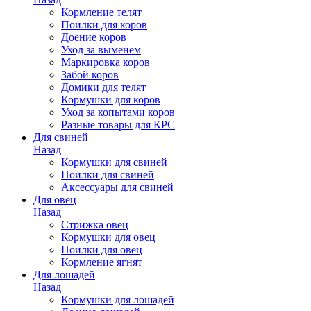
Кормление телят
Поилки для коров
Доение коров
Уход за выменем
Маркировка коров
Забой коров
Домики для телят
Кормушки для коров
Уход за копытами коров
Разные товары для КРС
Для свиней
Назад
Кормушки для свиней
Поилки для свиней
Аксессуары для свиней
Для овец
Назад
Стрижка овец
Кормушки для овец
Поилки для овец
Кормление ягнят
Для лошадей
Назад
Кормушки для лошадей