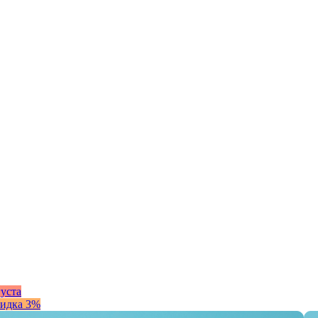
густа
кидка 3%