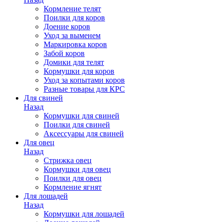
Кормление телят
Поилки для коров
Доение коров
Уход за выменем
Маркировка коров
Забой коров
Домики для телят
Кормушки для коров
Уход за копытами коров
Разные товары для КРС
Для свиней
Назад
Кормушки для свиней
Поилки для свиней
Аксессуары для свиней
Для овец
Назад
Стрижка овец
Кормушки для овец
Поилки для овец
Кормление ягнят
Для лошадей
Назад
Кормушки для лошадей