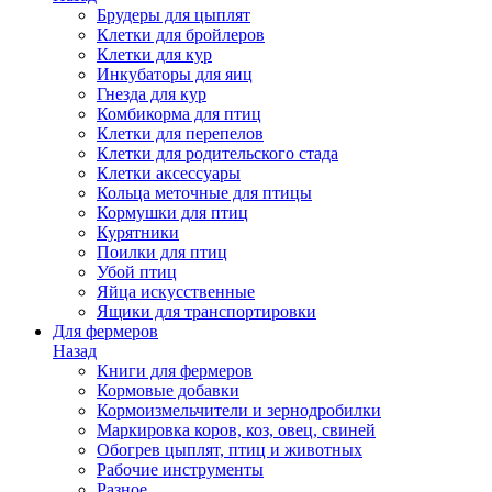
Брудеры для цыплят
Клетки для бройлеров
Клетки для кур
Инкубаторы для яиц
Гнезда для кур
Комбикорма для птиц
Клетки для перепелов
Клетки для родительского стада
Клетки аксессуары
Кольца меточные для птицы
Кормушки для птиц
Курятники
Поилки для птиц
Убой птиц
Яйца искусственные
Ящики для транспортировки
Для фермеров
Назад
Книги для фермеров
Кормовые добавки
Кормоизмельчители и зернодробилки
Маркировка коров, коз, овец, свиней
Обогрев цыплят, птиц и животных
Рабочие инструменты
Разное