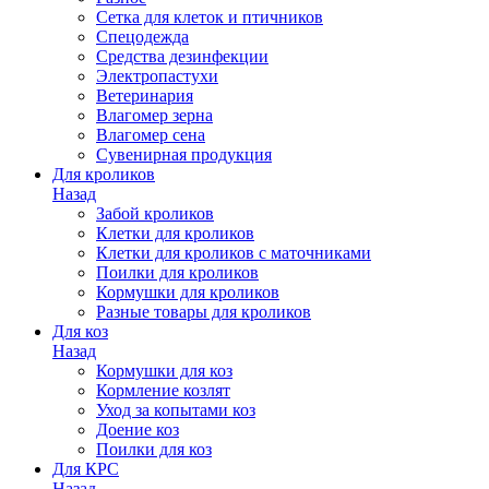
Сетка для клеток и птичников
Спецодежда
Средства дезинфекции
Электропастухи
Ветеринария
Влагомер зерна
Влагомер сена
Сувенирная продукция
Для кроликов
Назад
Забой кроликов
Клетки для кроликов
Клетки для кроликов с маточниками
Поилки для кроликов
Кормушки для кроликов
Разные товары для кроликов
Для коз
Назад
Кормушки для коз
Кормление козлят
Уход за копытами коз
Доение коз
Поилки для коз
Для КРС
Назад