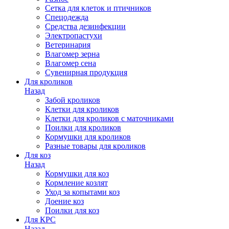
Сетка для клеток и птичников
Спецодежда
Средства дезинфекции
Электропастухи
Ветеринария
Влагомер зерна
Влагомер сена
Сувенирная продукция
Для кроликов
Назад
Забой кроликов
Клетки для кроликов
Клетки для кроликов с маточниками
Поилки для кроликов
Кормушки для кроликов
Разные товары для кроликов
Для коз
Назад
Кормушки для коз
Кормление козлят
Уход за копытами коз
Доение коз
Поилки для коз
Для КРС
Назад