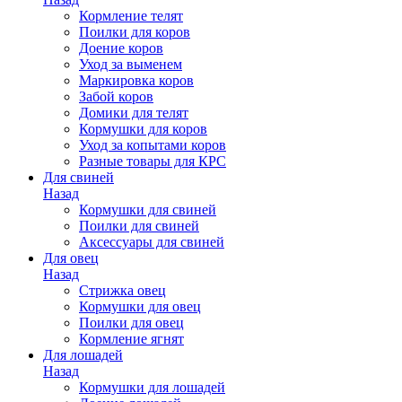
Кормление телят
Поилки для коров
Доение коров
Уход за выменем
Маркировка коров
Забой коров
Домики для телят
Кормушки для коров
Уход за копытами коров
Разные товары для КРС
Для свиней
Назад
Кормушки для свиней
Поилки для свиней
Аксессуары для свиней
Для овец
Назад
Стрижка овец
Кормушки для овец
Поилки для овец
Кормление ягнят
Для лошадей
Назад
Кормушки для лошадей