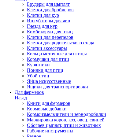
Брудеры для цыплят
Клетки для бройлеров
Клетки для кур
Инкубаторы для яиц
Гнезда для кур
Комбикорма для птиц
Клетки для перепелов
Клетки для родительского стада
Клетки аксессуары
Кольца меточные для птицы
Кормушки для птиц
Курятники
Поилки для птиц
Убой птиц
Яйца искусственные
Ящики для транспортировки
Для фермеров
Назад
Книги для фермеров
Кормовые добавки
Кормоизмельчители и зернодробилки
Маркировка коров, коз, овец, свиней
Обогрев цыплят, птиц и животных
Рабочие инструменты
Разное