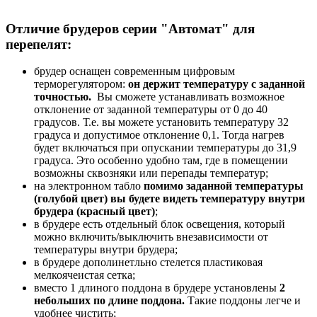
Отличие брудеров серии "Автомат" для
перепелят:
брудер оснащен современным цифровым
терморегулятором:
он держит температуру с заданной
точностью.
Вы сможете устанавливать возможное
отклонение от заданной температуры от 0 до 40
градусов. Т.е. вы можете установить температуру 32
градуса и допустимое отклонение 0,1. Тогда нагрев
будет включаться при опускании температуры до 31,9
градуса. Это особенно удобно там, где в помещении
возможны сквозняки или перепады температур;
на электронном табло
помимо заданной температуры
(голубой цвет) вы будете видеть температуру внутри
брудера (красный цвет)
;
в брудере есть отдельный блок освещения, который
можно включить/выключить внезависимости от
температуры внутри брудера;
в брудере дополинетльно стелется пластиковая
мелкоячеистая сетка;
вместо 1 длиного поддона в брудере установлены
2
небольших по длине поддона.
Такие поддоны легче и
удобнее чистить;