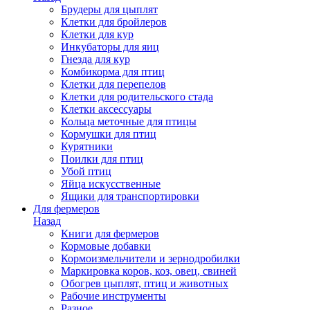
Брудеры для цыплят
Клетки для бройлеров
Клетки для кур
Инкубаторы для яиц
Гнезда для кур
Комбикорма для птиц
Клетки для перепелов
Клетки для родительского стада
Клетки аксессуары
Кольца меточные для птицы
Кормушки для птиц
Курятники
Поилки для птиц
Убой птиц
Яйца искусственные
Ящики для транспортировки
Для фермеров
Назад
Книги для фермеров
Кормовые добавки
Кормоизмельчители и зернодробилки
Маркировка коров, коз, овец, свиней
Обогрев цыплят, птиц и животных
Рабочие инструменты
Разное