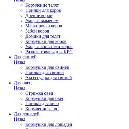
Кормление телят
Поилки для коров
Доение коров
Уход за выменем
Маркировка коров
Забой коров
Домики для телят
Кормушки для коров
Уход за копытами коров
Разные товары для КРС
Для свиней
Назад
Кормушки для свиней
Поилки для свиней
Аксессуары для свиней
Для овец
Назад
Стрижка овец
Кормушки для овец
Поилки для овец
Кормление ягнят
Для лошадей
Назад
Кормушки для лошадей