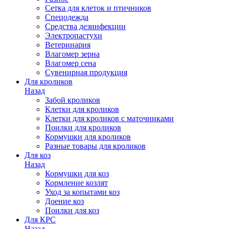
Сетка для клеток и птичников
Спецодежда
Средства дезинфекции
Электропастухи
Ветеринария
Влагомер зерна
Влагомер сена
Сувенирная продукция
Для кроликов
Назад
Забой кроликов
Клетки для кроликов
Клетки для кроликов с маточниками
Поилки для кроликов
Кормушки для кроликов
Разные товары для кроликов
Для коз
Назад
Кормушки для коз
Кормление козлят
Уход за копытами коз
Доение коз
Поилки для коз
Для КРС
Назад