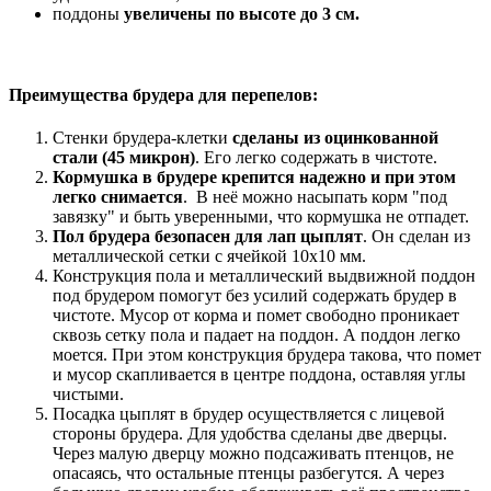
поддоны
увеличены по высоте до 3 см.
Преимущества брудера для перепелов:
Стенки брудера-клетки
сделаны из оцинкованной
стали (45 микрон)
. Его легко содержать в чистоте.
Кормушка в брудере крепится надежно и при этом
легко снимается
. В неё можно насыпать корм "под
завязку" и быть уверенными, что кормушка не отпадет.
Пол брудера безопасен для лап цыплят
. Он сделан из
металлической сетки с ячейкой 10х10 мм.
Конструкция пола и металлический выдвижной поддон
под брудером помогут без усилий содержать брудер в
чистоте. Мусор от корма и помет свободно проникает
сквозь сетку пола и падает на поддон. А поддон легко
моется. При этом конструкция брудера такова, что помет
и мусор скапливается в центре поддона, оставляя углы
чистыми.
Посадка цыплят в брудер осуществляется с лицевой
стороны брудера. Для удобства сделаны две дверцы.
Через малую дверцу можно подсаживать птенцов, не
опасаясь, что остальные птенцы разбегутся. А через