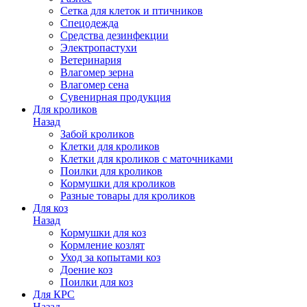
Сетка для клеток и птичников
Спецодежда
Средства дезинфекции
Электропастухи
Ветеринария
Влагомер зерна
Влагомер сена
Сувенирная продукция
Для кроликов
Назад
Забой кроликов
Клетки для кроликов
Клетки для кроликов с маточниками
Поилки для кроликов
Кормушки для кроликов
Разные товары для кроликов
Для коз
Назад
Кормушки для коз
Кормление козлят
Уход за копытами коз
Доение коз
Поилки для коз
Для КРС
Назад