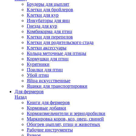
Брудеры для цыплят
Клетки для бройлеров
Клетки для кур
Инкубаторы для яиц
Гнезда для кур
Комбикорма для птиц
Клетки для перепелов
Клетки для родительского стада
Клетки аксессуары
Кольца меточные для птицы
Кормушки для птиц
Курятники
Поилки для птиц
Убой птиц
Яйца искусственные
Ящики для транспортировки
Для фермеров
Назад
Книги для фермеров
Кормовые добавки
Кормоизмельчители и зернодробилки
Маркировка коров, коз, овец, свиней
Обогрев цыплят, птиц и животных
Рабочие инструменты
Разное