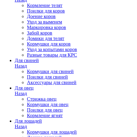
Кормление телят
Поилки для коров
Доение коров
Уход за выменем
Маркировка коров
Забой коров
Домики для телят
Кормушки для коров
Уход за копытами коров
Разные товары для КРС
Для свиней
Назад
Кормушки для свиней
Поилки для свиней
Аксессуары для свиней
Для овец
Назад
Стрижка овец
Кормушки для овец
Поилки для овец
Кормление ягнят
Для лошадей
Назад
Кормушки для лошадей